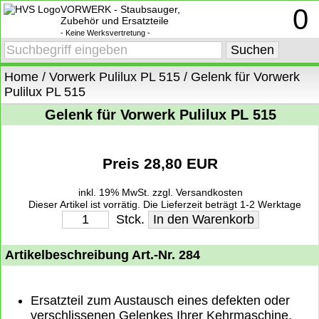
VORWERK - Staubsauger,
0
Zubehör und Ersatzteile
- Keine Werksvertretung -
Home
/
Vorwerk Pulilux PL 515
/
Gelenk für Vorwerk
Pulilux PL 515
Gelenk für Vorwerk Pulilux PL 515
Preis 28,80 EUR
inkl. 19% MwSt.
zzgl. Versandkosten
Dieser Artikel ist vorrätig. Die Lieferzeit beträgt 1-2 Werktage
deutschlandweit. Weitere Informationen zu den Lieferzeiten finden Sie
Stck.
unter
Lieferung, Versand und Zahlung
.
Artikelbeschreibung Art.-Nr. 284
Ersatzteil zum Austausch eines defekten oder
verschlissenen Gelenkes Ihrer Kehrmaschine.