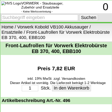
VORWERK - Staubsauger,
0
Zubehör und Ersatzteile
- Keine Werksvertretung -
Home
/
Vorwerk Kobold VB100 Akkusauger
/
Ersatzteile
/
Front-Laufrollen für Vorwerk Elektrobürste
EB 370, 400, EBB100
Front-Laufrollen für Vorwerk Elektrobürste
EB 370, 400, EBB100
Preis 7,82 EUR
inkl. 19% MwSt.
zzgl. Versandkosten
Dieser Artikel ist vorrätig. Die Lieferzeit beträgt 1-2 Werktage
deutschlandweit. Weitere Informationen zu den Lieferzeiten finden Sie
Stck.
unter
Lieferung, Versand und Zahlung
.
Artikelbeschreibung Art.-Nr. 496