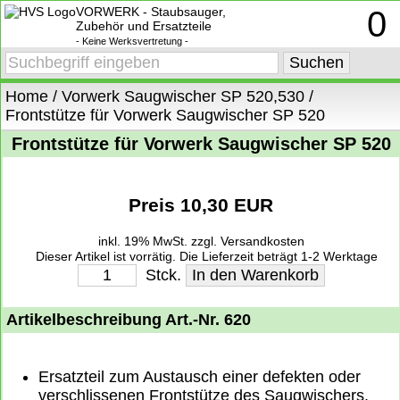
VORWERK - Staubsauger,
0
Zubehör und Ersatzteile
- Keine Werksvertretung -
Home
/
Vorwerk Saugwischer SP 520,530
/
Frontstütze für Vorwerk Saugwischer SP 520
Frontstütze für Vorwerk Saugwischer SP 520
Preis 10,30 EUR
inkl. 19% MwSt.
zzgl. Versandkosten
Dieser Artikel ist vorrätig. Die Lieferzeit beträgt 1-2 Werktage
deutschlandweit. Weitere Informationen zu den Lieferzeiten finden Sie
Stck.
unter
Lieferung, Versand und Zahlung
.
Artikelbeschreibung Art.-Nr. 620
Ersatzteil zum Austausch einer defekten oder
verschlissenen Frontstütze des Saugwischers.