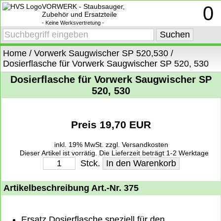
VORWERK - Staubsauger,
0
Zubehör und Ersatzteile
- Keine Werksvertretung -
Home
/
Vorwerk Saugwischer SP 520,530
/
Dosierflasche für Vorwerk Saugwischer SP 520, 530
Dosierflasche für Vorwerk Saugwischer SP
520, 530
Preis 19,70 EUR
inkl. 19% MwSt.
zzgl. Versandkosten
Dieser Artikel ist vorrätig. Die Lieferzeit beträgt 1-2 Werktage
deutschlandweit. Weitere Informationen zu den Lieferzeiten finden Sie
Stck.
unter
Lieferung, Versand und Zahlung
.
Artikelbeschreibung Art.-Nr. 375
Ersatz Dosierflasche speziell für den