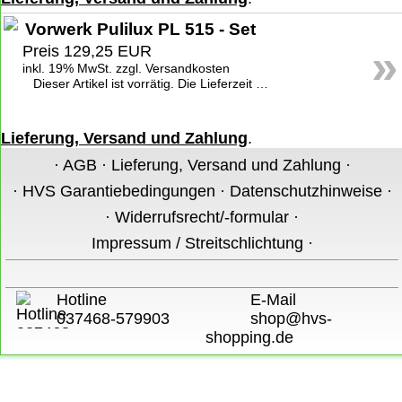
Vorwerk Pulilux PL 515 - Set
»
Preis 129,25 EUR
inkl. 19% MwSt. zzgl. Versandkosten
Dieser Artikel ist vorrätig. Die Lieferzeit beträgt 1-2 Werktage deutschlandweit. Weitere Informationen zu den Lieferzeiten finden Sie unter
Lieferung, Versand und Zahlung
.
·
AGB
·
Lieferung, Versand und Zahlung
·
·
HVS Garantiebedingungen
·
Datenschutzhinweise
·
·
Widerrufsrecht/-formular
·
Impressum / Streitschlichtung
·
Hotline
E-Mail
037468-579903
shop@hvs-
shopping.de